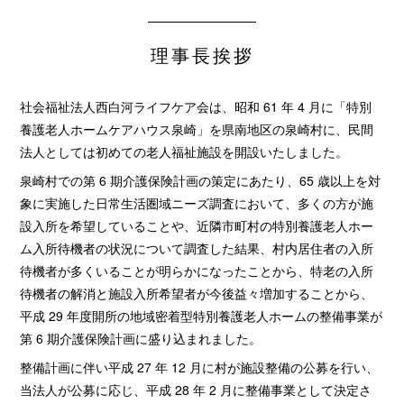
理事長挨拶
社会福祉法人西白河ライフケア会は、昭和 61 年 4 月に「特別
養護老人ホームケアハウス泉崎」を県南地区の泉崎村に、民間
法人としては初めての老人福祉施設を開設いたしました。
泉崎村での第 6 期介護保険計画の策定にあたり、65 歳以上を対
象に実施した日常生活圏域ニーズ調査において、多くの方が施
設入所を希望していることや、近隣市町村の特別養護老人ホー
ム入所待機者の状況について調査した結果、村内居住者の入所
待機者が多くいることが明らかになったことから、特老の入所
待機者の解消と施設入所希望者が今後益々増加することから、
平成 29 年度開所の地域密着型特別養護老人ホームの整備事業が
第 6 期介護保険計画に盛り込まれました。
整備計画に伴い平成 27 年 12 月に村が施設整備の公募を行い、
当法人が公募に応じ、平成 28 年 2 月に整備事業として決定さ