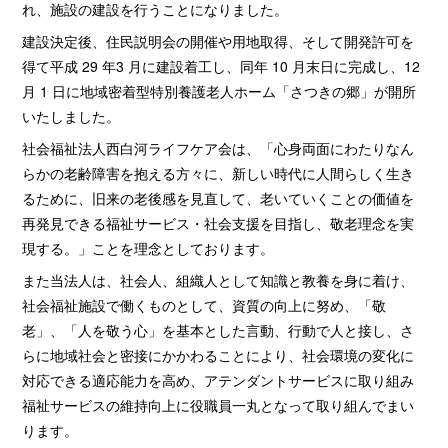
れ、施設の建設を行うことになりました。
建設決定後、住民説明会の開催や用地取得、そして開発許可を
得て平成 29 年3 月に建設着工し、同年 10 月末日に完成し、12
月 1 日に地域密着型特別養護老人ホーム「さつきの郷」が開所
いたしました。
社会福祉法人西白河ライフケア会は、「心身両面にわたりなん
らかの老齢障害を抱える方々に、新しい時代に人間らしく生き
るために、旧来の老後感を見直して、老いていくことの価値を
再発見できる福祉サービス・社会支援を目指し、敬老理念を実
現する。」ことを理念としております。
また当法人は、社会人、組織人として知識と教養を身に着け、
社会福祉施設で働くものとして、資質の向上に努め、「敬
老」、「人を敬う心」を基本とした言動、行動で人と接し、さ
らに地域社会と密接にかかわることにより、社会環境の変化に
対応できる適応能力を高め、アテンダントサービスに取り組み
福祉サービスの維持向上に役職員一丸となって取り組んでまい
ります。